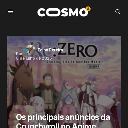
Edipo Pereira
Por
8 de julho de 2025
Os principais anúncios da
Crunchyroll no Anime