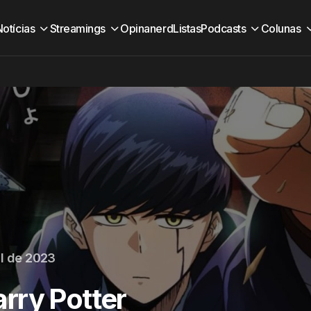
Notícias
Streamings
Opinanerd
Listas
Podcasts
Colunas
il de 2023
rry Potter