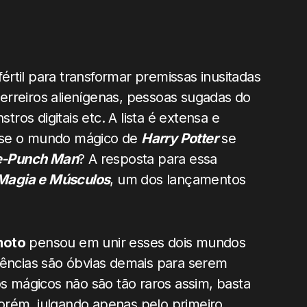
rtil para transformar premissas inusitadas
guerreiros alienígenas, pessoas sugadas do
os digitais etc. A lista é extensa e
a se o mundo mágico de
Harry Potter
se
-Punch Man
? A resposta para essa
Magia e Músculos
, um dos lançamentos
moto
pensou em unir esses dois mundos
dências são óbvias demais para serem
 mágicos não são tão raros assim, basta
Porém, julgando apenas pelo primeiro