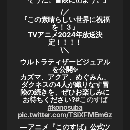
/／
『この素晴らしい世界に祝福
を！３』
TVアニメ2024年放送決
定！！！！
\＼
ウルトラティザービジュアル
を公開✨
カズマ、アクア、めぐみん、
ダクネスの4人が織りなす冒
険の続きを、ぜひお楽しみに
お待ちください?
#このすば
#konosuba
pic.twitter.com/TSiXFMEm6z
— アニメ『このすば』公式ツ