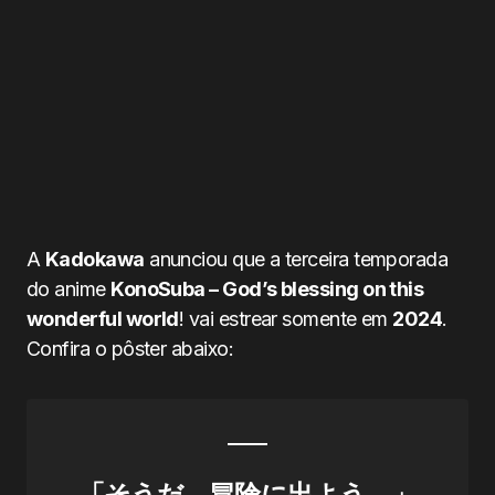
A
Kadokawa
anunciou que a terceira temporada
do anime
KonoSuba – God’s blessing on this
wonderful world
! vai estrear somente em
2024
.
Confira o pôster abaixo:
「そうだ、冒険に出よう。」