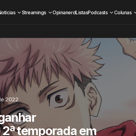
Notícias
Streamings
Opinanerd
Listas
Podcasts
Colunas
de 2022
 ganhar
e 2ª temporada em