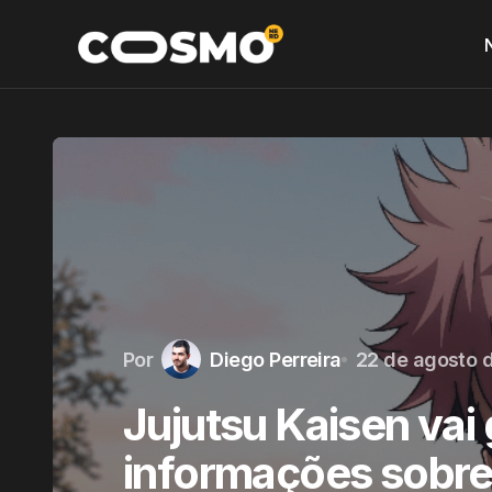
Por
Diego Perreira
22 de agosto 
Jujutsu Kaisen vai
informações sobr