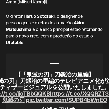
Amor (Mitsuri Kanroji).
O diretor
Haruo Sotozaki
, o designer de
personagens e diretor de animação
Akira
Matsushima
e o elenco principal estão retornando
para o novo arco, com a produção do estúdio
Ufotable
.
【「鬼滅の刃」刀鍛冶の里編】
滅の刃」刀鍛冶の里編のテレビアニメ化が
ティザービジュアルを公開いたしました
://t.co/lioTBbQQKB
https://t.co/XQQRZT
鬼滅の刃
pic.twitter.com/SUP84bWnEO