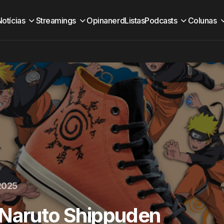
Notícias
Streamings
Opinanerd
Listas
Podcasts
Colunas
2025
 Naruto Shippuden