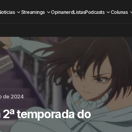
Notícias
Streamings
Opinanerd
Listas
Podcasts
Colunas
o de 2024
m 2ª temporada do